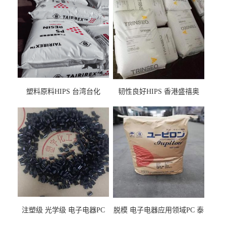
塑料原料HIPS 台湾台化
韧性良好HIPS 香港盛禧奥
HP8250 BK 注塑级流延膜专
（斯泰隆） 1173 增韧级
用料
注塑级 光学级 电子电器PC
脱模 电子电器应用领域PC 泰
泰国三菱工程 GSN2030KR-
国三菱工程 S-3000VR 注塑级