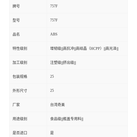
757F
牌号
757F
型号
ABS
品名
特性级别
增韧级|||高抗冲|||高结晶（HCPP）|||高光泽|||
加工级别
注塑级|||挤出级|||
25
包装规格
25
外形尺寸
厂家
台湾奇美
用途级别
食品级|||瓶盖专用料|||
是否进口
是