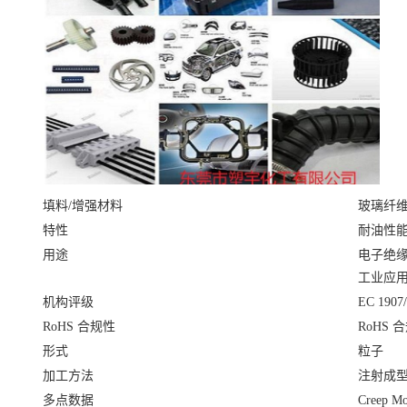
填料/增强材料
玻璃纤维
特性
耐油性
用途
电子绝
工业应
机构评级
EC 1907
RoHS 合规性
RoHS 
形式
粒子
加工方法
注射成
多点数据
Creep Mo