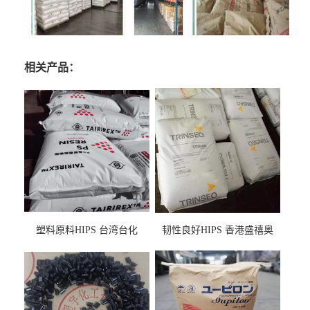
相关产品：
塑料原料HIPS 台湾台化
韧性良好HIPS 香港盛禧奥
HP8250 BK 注塑级流延膜专
（斯泰隆） 1173 增韧级
用料