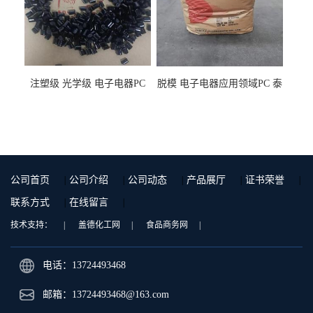
注塑级 光学级 电子电器PC
脱模 电子电器应用领域PC 泰
泰国三菱工程 GSN2030KR-
国三菱工程 S-3000VR 注塑级
9001 增强级
公司首页
|
公司介绍
|
公司动态
|
产品展厅
|
证书荣誉
|
联系方式
|
在线留言
|
技术支持：
|
盖德化工网
|
食品商务网
|
电话：13724493468
邮箱：
13724493468@163.com