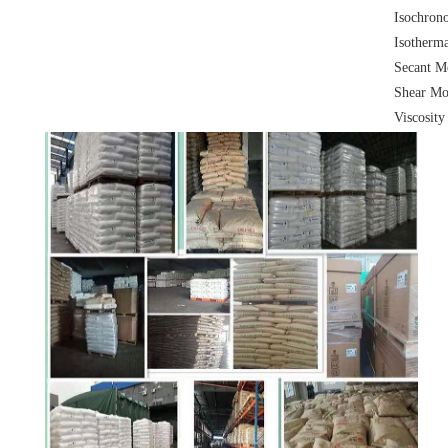
Isochrono
Isotherma
Secant M
Shear Mo
Viscosity