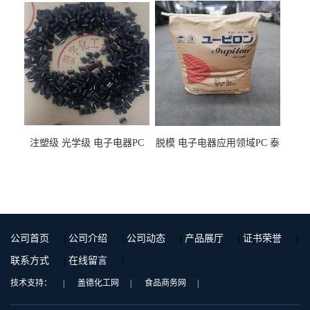
用料
注塑级 光学级 电子电器PC
脱模 电子电器应用领域PC 泰
泰国三菱工程 GSN2030KR-
国三菱工程 S-3000VR 注塑级
9001 增强级
公司首页
|
公司介绍
|
公司动态
|
产品展厅
|
证书荣誉
|
联系方式
|
在线留言
|
技术支持：
|
盖德化工网
|
食品商务网
|