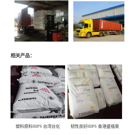
相关产品：
塑料原料HIPS 台湾台化
韧性良好HIPS 香港盛禧奥
HP8250 BK 注塑级流延膜专
（斯泰隆） 1173 增韧级