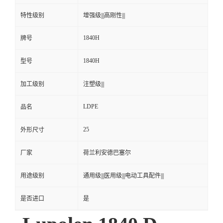
特性级别
增强级|||高刚性|||
1840H
牌号
1840H
型号
加工级别
注塑级|||
LDPE
品名
25
外形尺寸
厂家
荷兰利安德巴塞尔
用途级别
通用级|||医用级|||电动工具配件|||
是否进口
是