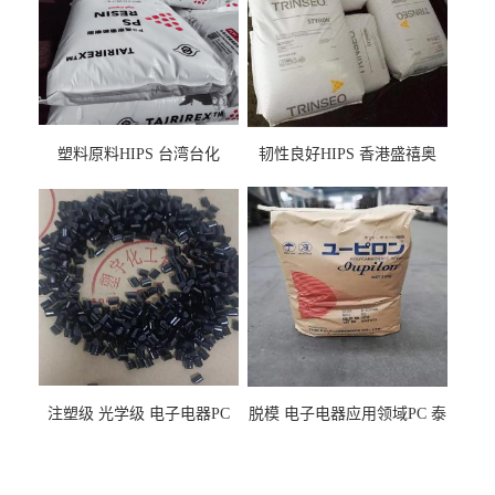
塑料原料HIPS 台湾台化
韧性良好HIPS 香港盛禧奥
HP8250 BK 注塑级流延膜专
（斯泰隆） 1173 增韧级
用料
注塑级 光学级 电子电器PC
脱模 电子电器应用领域PC 泰
泰国三菱工程 GSN2030KR-
国三菱工程 S-3000VR 注塑级
9001 增强级