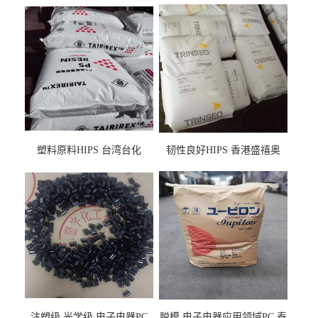
塑料原料HIPS 台湾台化
韧性良好HIPS 香港盛禧奥
HP8250 BK 注塑级流延膜专
（斯泰隆） 1173 增韧级
用料
注塑级 光学级 电子电器PC
脱模 电子电器应用领域PC 泰