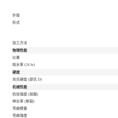
外观
形式
加工方法
物理性能
比重
吸水率
(24 hr)
硬度
肖氏硬度
(邵氏 D)
机械性能
抗张强度
(屈服)
伸长率
(断裂)
弯曲模量
弯曲强度