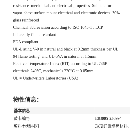
resistance, mechanical and electrical properties. Suitable for
vapor phase surface mount electrical and electronic devices. 30%
glass reinforced
Chemical abbreviation according to ISO 1043-1 : LCP
Inherently flame retardant
FDA compliant
UL-Listing V-0 in natural and black at 0.2mm thickness per UL
94 flame testing, and UL-5VA in natural at 1.5mm.
Relative-Temperature-Index (RTI) according to UL 746B:
electricals 240°C, mechanicals 220°C at 0.85mm.
UL = Underwriters Laboratories (USA)
物性信息：
基本信息
黄卡编号
E83005-250994
填料/增强材料
玻璃纤维增强材料, 