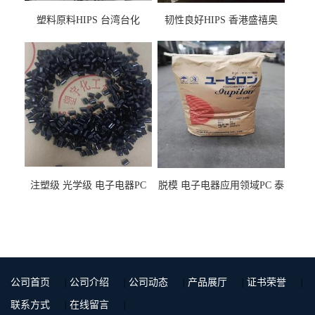
塑料原料HIPS 台湾台化
韧性良好HIPS 香港盛禧奥
HP8250 BK 注塑级流延膜专
（斯泰隆） 1173 增韧级
用料
注塑级 光学级 电子电器PC
脱模 电子电器应用领域PC 泰
泰国三菱工程 GSN2030KR-
国三菱工程 S-3000VR 注塑级
9001 增强级
公司首页
|
公司介绍
|
公司动态
|
产品展厅
|
证书荣誉
|
联系方式
|
在线留言
|