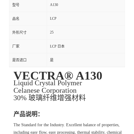
A130
型号
LCP
品名
25
外形尺寸
厂家
LCP 日本
是否进口
是
VECTRA® A130
Liquid Crystal Polymer
Celanese Corporation
30% 玻璃纤维增强材料
产品说明：
The Standard for the Industry. Excellent balance of properties,
including easy flow, easy processing, thermal stability, chemical