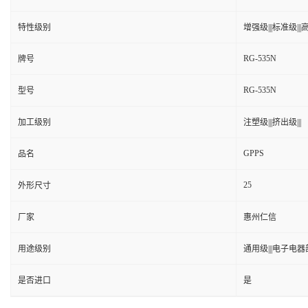
特性级别
增强级|||标准级|||高
RG-535N
牌号
RG-535N
型号
加工级别
注塑级|||挤出级|||
GPPS
品名
25
外形尺寸
厂家
惠州仁信
用途级别
通用级|||电子电器部
是否进口
是