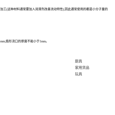
于加工(这种材料通常要加入润滑剂改善流动特性),因此通常使用的都是小分子量的
m;扇形浇口的厚度不能小于1mm。
厨具
家用货品
玩具