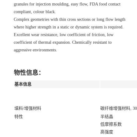
granules for injection moulding, easy flow, FDA food contact
compliant, colour black.
Complex geometries with thin cross sections or long flow length
where higher strength in a static or dynamic system is required.
Excellent wear resistance, low coefficient of friction, low
coefficient of thermal expansion. Chemically resistant to
aggressive environments.
物性信息：
基本信息
填料/增强材料
碳纤维增强材料, 3
特性
半结晶
低摩擦系数
高强度