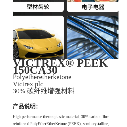
VICTREX® PEEK
150CA30
Polyetheretherketone
Victrex plc
30% 碳纤维增强材料
产品说明：
High performance thermoplastic material, 30% carbon fibre
reinforced PolyEtherEtherKetone (PEEK), semi crystalline,