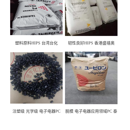
塑料原料HIPS 台湾台化
韧性良好HIPS 香港盛禧奥
HP8250 BK 注塑级流延膜专
（斯泰隆） 1173 增韧级
用料
注塑级 光学级 电子电器PC
脱模 电子电器应用领域PC 泰
泰国三菱工程 GSN2030KR-
国三菱工程 S-3000VR 注塑级
9001 增强级