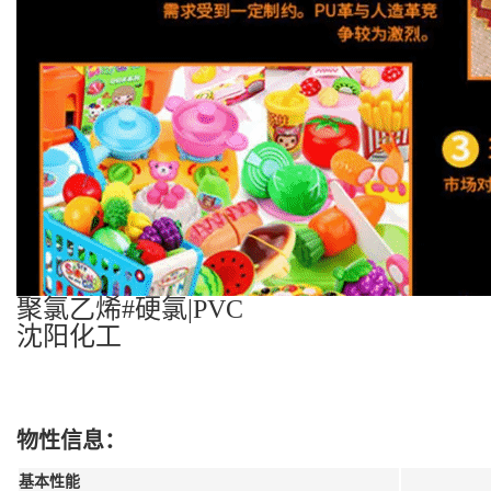
聚氯乙烯#硬氯|PVC
沈阳化工
物性信息：
基本性能