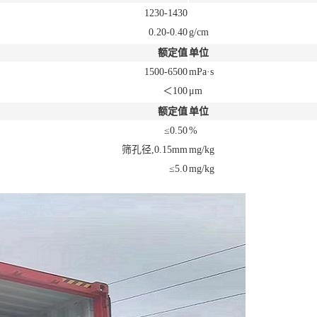
1230-1430
0.20-0.40
g/cm
额定值
单位
1500-6500
mPa·s
＜100
μm
额定值
单位
≤0.50
%
筛孔径,0.15mm
mg/kg
≤5.0
mg/kg