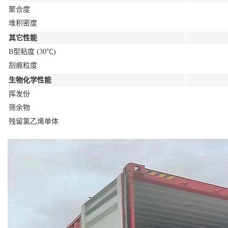
聚合度
堆积密度
其它性能
B型粘度 (30℃)
刮痕粒度
生物化学性能
挥发份
筛余物
残留氯乙烯单体