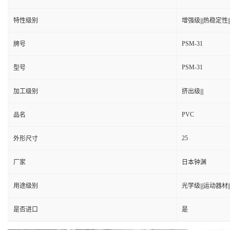
特性级别
增强级|||热稳定性||
PSM-31
牌号
PSM-31
型号
加工级别
挤出级|||
PVC
品名
25
外形尺寸
厂家
日本钟渊
用途级别
光学级|||运动器材||
是否进口
是