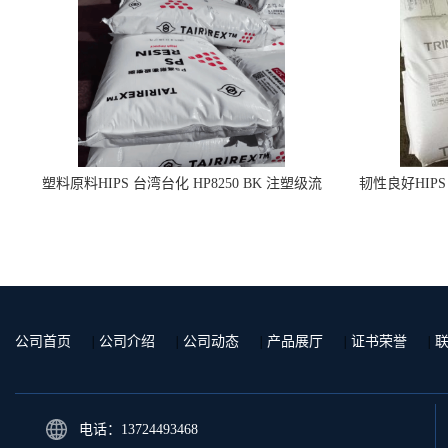
塑料原料HIPS 台湾台化 HP8250 BK 注塑级流
韧性良好HIPS
延膜专用料
公司首页
|
公司介绍
|
公司动态
|
产品展厅
|
证书荣誉
|
电话：13724493468