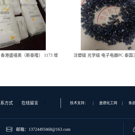
 香港盛禧奥（斯泰隆） 1173 增
注塑级 光学级 电子电器PC 泰
韧级
GSN2030KR-9001 增强级
联系方式
|
在线留言
|
技术支持：
|
盖德化工网
|
食
邮箱：
13724493468@163.com