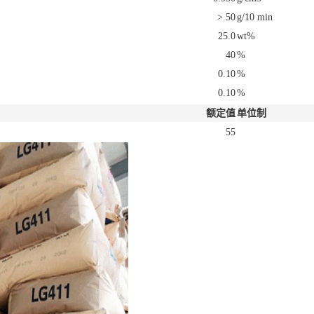
> 50
g/10 min
25.0
wt%
40
%
0.10
%
0.10
%
额定值
单位制
55