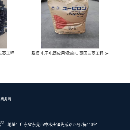
国三菱工程
脱模 电子电器应用领域PC 泰国三菱工程 S-
3000VR 注塑级
品商务网
|
地址：广东省东莞市樟木头镇先威路75号7栋110室