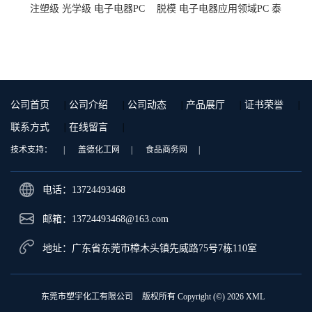
注塑级 光学级 电子电器PC
脱模 电子电器应用领域PC 泰
泰国三菱工程 GSN2030KR-
国三菱工程 S-3000VR 注塑级
9001 增强级
公司首页
|
公司介绍
|
公司动态
|
产品展厅
|
证书荣誉
|
联系方式
|
在线留言
|
技术支持：
|
盖德化工网
|
食品商务网
|
电话：13724493468
邮箱：
13724493468@163.com
地址：广东省东莞市樟木头镇先威路75号7栋110室
东莞市塑宇化工有限公司
版权所有 Copyright (©) 2026
XML