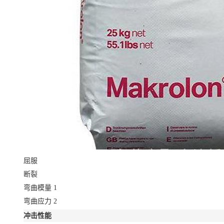
屈服
断裂
弯曲模量
1
弯曲应力
2
冲击性能