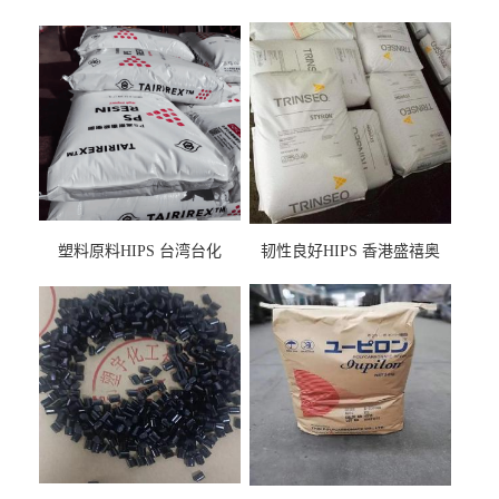
塑料原料HIPS 台湾台化
韧性良好HIPS 香港盛禧奥
HP8250 BK 注塑级流延膜专
（斯泰隆） 1173 增韧级
用料