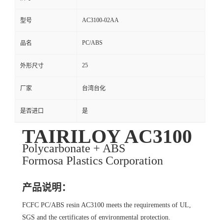
AC3100-02AA
型号
PC/ABS
品名
25
外形尺寸
厂家
台湾台化
是否进口
是
TAIRILOY AC3100
Polycarbonate + ABS
Formosa Plastics Corporation
产品说明：
FCFC PC/ABS resin AC3100 meets the requirements of UL,
SGS and the certificates of environmental protection.