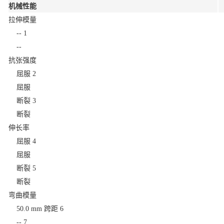
机械性能
拉伸模量
--
1
--
抗张强度
屈服
2
屈服
断裂
3
断裂
伸长率
屈服
4
屈服
断裂
5
断裂
弯曲模量
50.0 mm 跨距
6
--
7