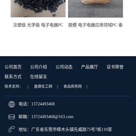
注塑级 光学级 电子电器PC
脱模 电子电器应用领域PC 泰
泰国三菱工程 GSN2030KR-
国三菱工程 S-3000VR 注塑级
9001 增强级
公司首页
|
公司介绍
|
公司动态
|
产品展厅
|
证书荣誉
|
联系方式
|
在线留言
|
技术支持：
|
盖德化工网
|
食品商务网
|
电话：13724493468
邮箱：
13724493468@163.com
地址：广东省东莞市樟木头镇先威路75号7栋110室