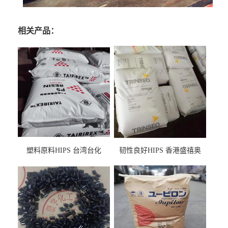
相关产品：
塑料原料HIPS 台湾台化
韧性良好HIPS 香港盛禧奥
HP8250 BK 注塑级流延膜专
（斯泰隆） 1173 增韧级
用料