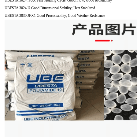
UBESTA 3024 NUX Fast Molding Cycle; Good Flow; Good Moldability
UBESTA 3024 U Good Dimensional Stability; Heat Stabilized
UBESTA 3030 JFX1 Good Processability; Good Weather Resistance