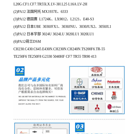
L20G.CF1.CF7.TR55LX.LV-3H.L25 L16A.LV-2H
(2)PA12 法国阿托 MX1937E、6333
(3)PA12 德固赛 L1724K、LX9012、L2121、E40-S3
(4)PA12 日本UBE 3030JFX1、3030JNU、3030JUX2、3050JL1
(5)PA12 日本宇部 3024U 3024LU 3020LU1 3020LU1
(6)PA12荷兰DSM
CH230.C430.C645.E430N.CH230N.CH240N.TS200F6.TR-55
TE250F6 TE250F8 G2330 5040HF CF7 TR55 TR90 413