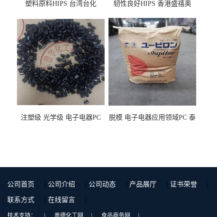
塑料原料HIPS 台湾台化
韧性良好HIPS 香港盛禧奥
HP8250 BK 注塑级流延膜专
（斯泰隆） 1173 增韧级
用料
注塑级 光学级 电子电器PC
脱模 电子电器应用领域PC 泰
泰国三菱工程 GSN2030KR-
国三菱工程 S-3000VR 注塑级
9001 增强级
公司首页
|
公司介绍
|
公司动态
|
产品展厅
|
证书荣誉
|
联系方式
|
在线留言
|
技术支持：
|
盖德化工网
|
食品商务网
|