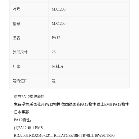
MX1205
牌号
MX1205
型号
PA12
品名
25
外形尺寸
厂家
阿科玛
是否进口
是
供应PA12塑胶原料
免费提供:美国杜邦PA12物性 德国德固赛PA12物性 瑞士EMS PA12物性
日本宇部
PA12物性。
(1)PA12 瑞士EMS
RDJ2509.RDJ2510.G21.TR55.ATG33/10H.TR70L.L16W20.TR90.