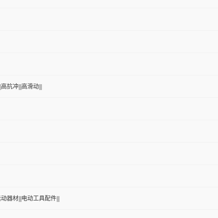
高抗冲|||高滑动|||
运动器材|||电动工具配件|||