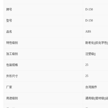
D-150
牌号
D-150
型号
ABS
品名
特性级别
耐老化|||抗化学性|||
加工级别
注塑级|||
25
包装规格
25
外形尺寸
厂家
台湾国乔
用途级别
通用级|||管材级|||