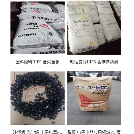
塑料原料HIPS 台湾台化
韧性良好HIPS 香港盛禧奥
HP8250 BK 注塑级流延膜专
（斯泰隆） 1173 增韧级
用料
注塑级 光学级 电子电器PC
脱模 电子电器应用领域PC 泰