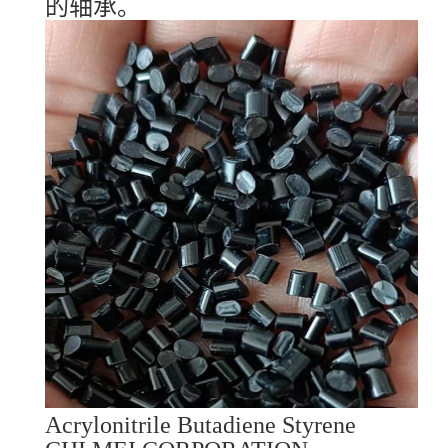
的轴承。
Acrylonitrile Butadiene Styrene