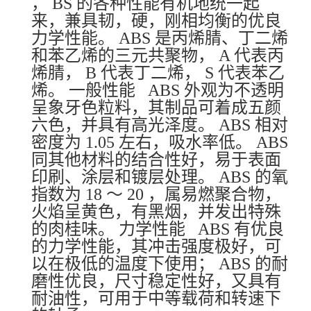
， BS 的各种性能有机地统一起
来，兼具韧，硬，刚相均衡的优良
力学性能。 ABS 是丙烯腈、丁二烯
和苯乙烯的三元共聚物， A 代表丙
烯腈， B 代表丁二烯， S 代表苯乙
烯。 一般性能 ABS 外观为不透明
呈象牙色粒料，其制品可着成五颜
六色，并具有高光泽度。 ABS 相对
密度为 1.05 左右，吸水率低。 ABS
同其他材料的结合性好，易于表面
印刷、涂层和镀层处理。 ABS 的氧
指数为 18 ～ 20 ，属易燃聚合物，
火焰呈黄色，有黑烟，并发出特殊
的肉桂味。 力学性能 ABS 有优良
的力学性能，其冲击强度极好，可
以在极低的温度下使用； ABS 的耐
磨性优良，尺寸稳定性好，又具有
耐油性，可用于中等载荷和转速下