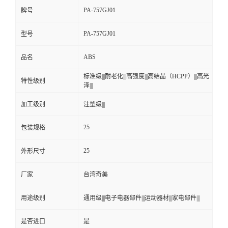
PA-757GJ01
牌号
PA-757GJ01
型号
ABS
品名
标准级|||耐老化|||高强度|||高结晶（HCPP）|||高光
特性级别
泽|||
加工级别
注塑级|||
25
包装规格
25
外形尺寸
厂家
台湾奇美
用途级别
通用级|||电子电器部件|||运动器材|||家电部件|||
是否进口
是