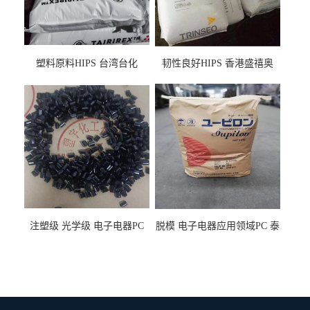
塑料原料HIPS 台湾台化
韧性良好HIPS 香港盛禧奥
HP8250 BK 注塑级流延膜专
（斯泰隆） 1173 增韧级
用料
注塑级 光学级 电子电器PC
脱模 电子电器应用领域PC 泰
泰国三菱工程 GSN2030KR-
国三菱工程 S-3000VR 注塑级
9001 增强级