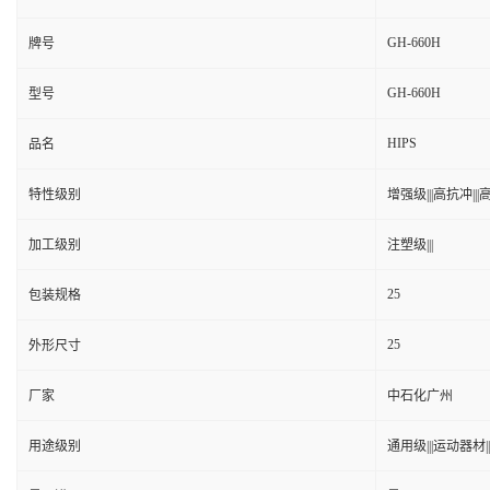
GH-660H
牌号
GH-660H
型号
HIPS
品名
特性级别
增强级|||高抗冲|||高
加工级别
注塑级|||
25
包装规格
25
外形尺寸
厂家
中石化广州
用途级别
通用级|||运动器材|