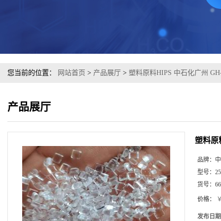
您当前的位置：
网站首页
>
产品展厅
>
塑料原料HIPS 中石化广州 GH-
产品展厅
塑料原料
品牌：
中
型号：
25
货号：
66
价格：
￥
发布日期