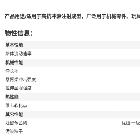
产品用途:适用于高抗冲霹注射成型，广泛用于机械零件、玩
物性信息：
基本性能
熔体流动速率
机械性能
伸长率
悬臂梁冲击强度
拉伸屈服强度
热性能
维卡软化点
其它性能
残留苯乙烯
优级|一级|合
污染粒子