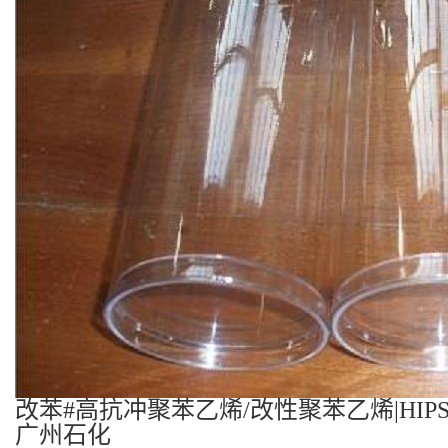
改苯#高抗冲聚苯乙烯/改性聚苯乙烯|HIP
广州石化