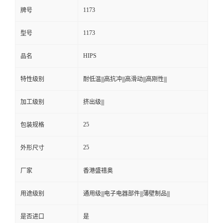
1173
牌号
1173
型号
HIPS
品名
特性级别
耐低温|||高抗冲|||高滑动|||高刚性|||
加工级别
挤出级|||
25
包装规格
25
外形尺寸
厂家
香港盛禧奥
用途级别
通用级|||电子电器部件|||薄壁制品|||
是否进口
是