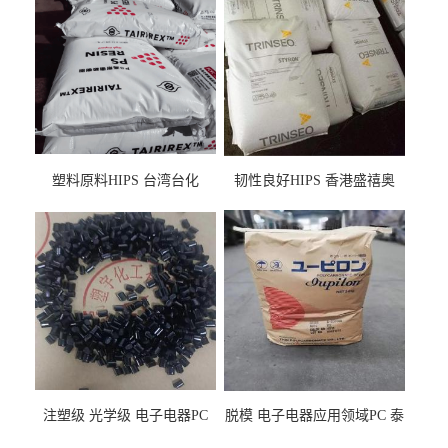
塑料原料HIPS 台湾台化
韧性良好HIPS 香港盛禧奥
HP8250 BK 注塑级流延膜专
（斯泰隆） 1173 增韧级
用料
注塑级 光学级 电子电器PC
脱模 电子电器应用领域PC 泰
泰国三菱工程 GSN2030KR-
国三菱工程 S-3000VR 注塑级