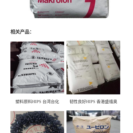
相关产品：
塑料原料HIPS 台湾台化
韧性良好HIPS 香港盛禧奥
HP8250 BK 注塑级流延膜专
（斯泰隆） 1173 增韧级
用料