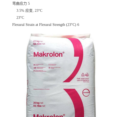
弯曲应力
5
3.5% 应变, 23°C
23°C
Flexural Strain at Flexural Strength (23°C)
6