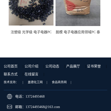
注塑级 光学级 电子电器PC
脱模 电子电器应用领域PC 泰
泰国三菱工程 GSN2030KR-
国三菱工程 S-3000VR 注塑级
9001 增强级
公司首页
|
公司介绍
|
公司动态
|
产品展厅
|
证书荣誉
|
联系方式
|
在线留言
|
技术支持：
|
盖德化工网
|
食品商务网
|
电话：13724493468
邮箱：
13724493468@163.com