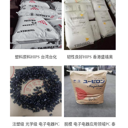
塑料原料HIPS 台湾台化
韧性良好HIPS 香港盛禧奥
HP8250 BK 注塑级流延膜专
（斯泰隆） 1173 增韧级
用料
注塑级 光学级 电子电器PC
脱模 电子电器应用领域PC 泰