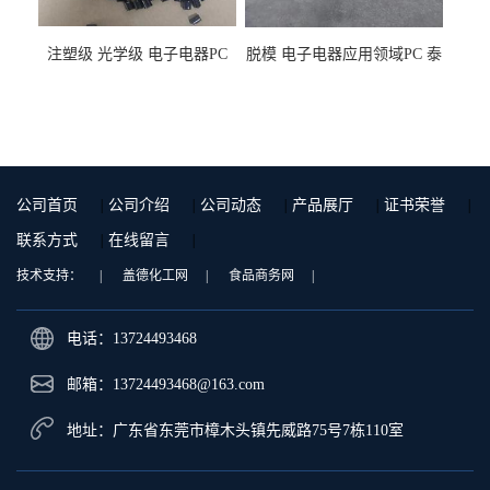
注塑级 光学级 电子电器PC
脱模 电子电器应用领域PC 泰
泰国三菱工程 GSN2030KR-
国三菱工程 S-3000VR 注塑级
9001 增强级
公司首页
|
公司介绍
|
公司动态
|
产品展厅
|
证书荣誉
|
联系方式
|
在线留言
|
技术支持：
|
盖德化工网
|
食品商务网
|
电话：13724493468
邮箱：
13724493468@163.com
地址：广东省东莞市樟木头镇先威路75号7栋110室