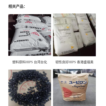
相关产品：
塑料原料HIPS 台湾台化
韧性良好HIPS 香港盛禧奥
HP8250 BK 注塑级流延膜专
（斯泰隆） 1173 增韧级
用料