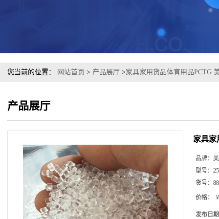
您当前的位置：
网站首页
>
产品展厅
>
家具家用货品体育用品PCTG 美
产品展厅
家具家用
品牌：
美
型号：
25
货号：
88
价格：
￥
发布日期