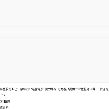
事塑胶行业已16余年行业经营经验 实力雄厚 可为客户提供专业性服务指导。 货源充
612
的加纤阻然
塑胶原料