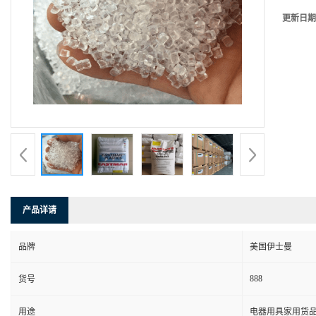
更新日期
产品详请
品牌
美国伊士曼
888
货号
用途
电器用具家用货