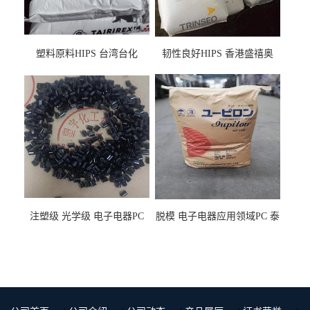
塑料原料HIPS 台湾台化
韧性良好HIPS 香港盛禧奥
HP8250 BK 注塑级流延膜专
（斯泰隆） 1173 增韧级
用料
注塑级 光学级 电子电器PC
脱模 电子电器应用领域PC 泰
泰国三菱工程 GSN2030KR-
国三菱工程 S-3000VR 注塑级
9001 增强级