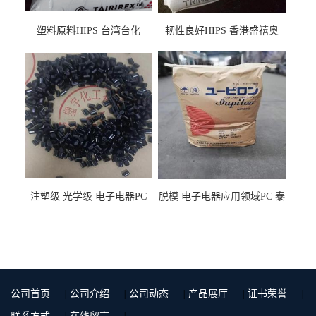
塑料原料HIPS 台湾台化
韧性良好HIPS 香港盛禧奥
HP8250 BK 注塑级流延膜专
（斯泰隆） 1173 增韧级
用料
注塑级 光学级 电子电器PC
脱模 电子电器应用领域PC 泰
泰国三菱工程 GSN2030KR-
国三菱工程 S-3000VR 注塑级
9001 增强级
公司首页
|
公司介绍
|
公司动态
|
产品展厅
|
证书荣誉
|