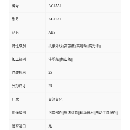
AG15A1
牌号
AG15A1
型号
ABS
品名
特性级别
抗紫外线|||高强度|||高滑动|||高光泽|||
加工级别
注塑级|||挤出级|||
25
包装规格
25
外形尺寸
厂家
台湾台化
用途级别
汽车部件|||照明灯具|||运动器材|||电动工具配件|||
是否进口
是