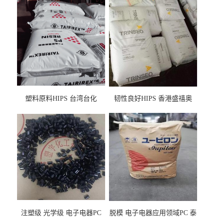
塑料原料HIPS 台湾台化
韧性良好HIPS 香港盛禧奥
HP8250 BK 注塑级流延膜专
（斯泰隆） 1173 增韧级
用料
注塑级 光学级 电子电器PC
脱模 电子电器应用领域PC 泰