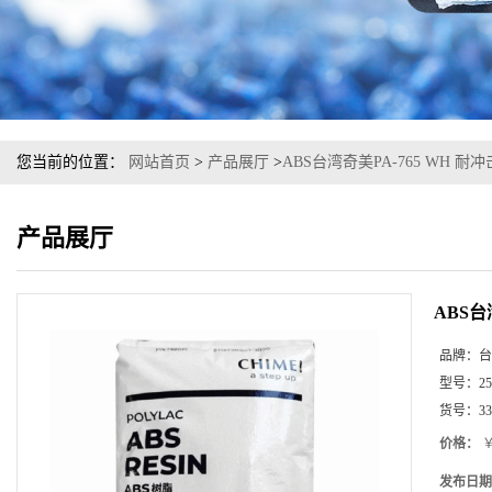
您当前的位置：
网站首页
>
产品展厅
>
ABS台湾奇美PA-765 WH 
产品展厅
ABS台
品牌：
台
型号：
25
货号：
33
价格：
￥
发布日期