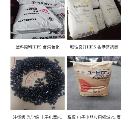
塑料原料HIPS 台湾台化
韧性良好HIPS 香港盛禧奥
HP8250 BK 注塑级流延膜专
（斯泰隆） 1173 增韧级
用料
注塑级 光学级 电子电器PC
脱模 电子电器应用领域PC 泰
泰国三菱工程 GSN2030KR-
国三菱工程 S-3000VR 注塑级
9001 增强级