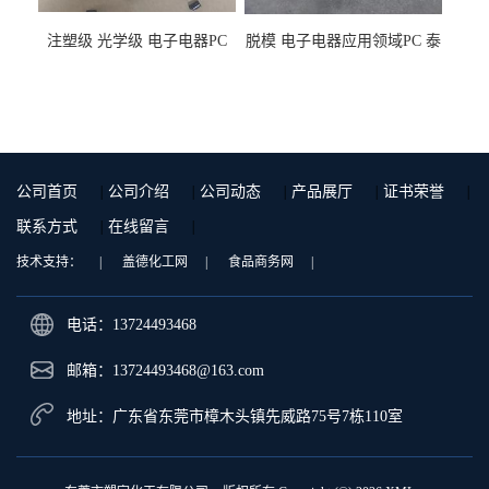
注塑级 光学级 电子电器PC
脱模 电子电器应用领域PC 泰
泰国三菱工程 GSN2030KR-
国三菱工程 S-3000VR 注塑级
9001 增强级
公司首页
|
公司介绍
|
公司动态
|
产品展厅
|
证书荣誉
|
联系方式
|
在线留言
|
技术支持：
|
盖德化工网
|
食品商务网
|
电话：13724493468
邮箱：
13724493468@163.com
地址：广东省东莞市樟木头镇先威路75号7栋110室