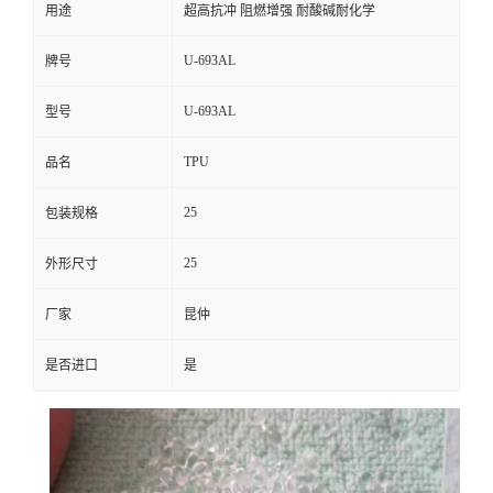
用途
超高抗冲 阻燃增强 耐酸碱耐化学
U-693AL
牌号
U-693AL
型号
TPU
品名
25
包装规格
25
外形尺寸
厂家
昆仲
是否进口
是