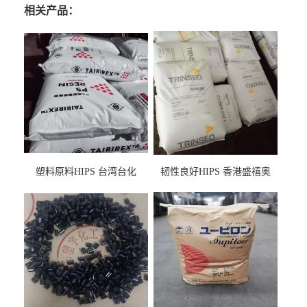
相关产品：
塑料原料HIPS 台湾台化
韧性良好HIPS 香港盛禧奥
HP8250 BK 注塑级流延膜专
（斯泰隆） 1173 增韧级
用料