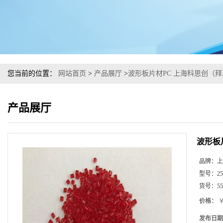
您当前的位置：
网站首页
>
产品展厅
>
波形板片材PC 上海科思创（拜耳
产品展厅
波形板片
品牌：
上
型号：
25
货号：
55
价格：
￥
发布日期