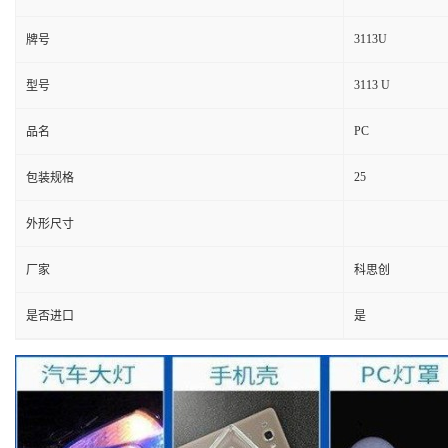
3113U
牌号
3113 U
型号
PC
品名
25
包装规格
外形尺寸
厂家
科思创
是否进口
是