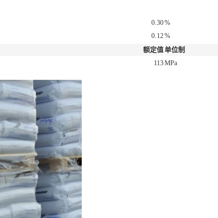
0.30
%
0.12
%
额定值
单位制
113
MPa