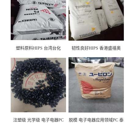
塑料原料HIPS 台湾台化
韧性良好HIPS 香港盛禧奥
HP8250 BK 注塑级流延膜专
（斯泰隆） 1173 增韧级
用料
注塑级 光学级 电子电器PC
脱模 电子电器应用领域PC 泰
泰国三菱工程 GSN2030KR-
国三菱工程 S-3000VR 注塑级
9001 增强级