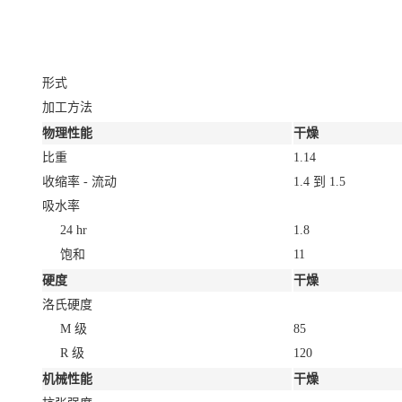
形式
加工方法
物理性能
干燥
比重
1.14
收缩率 - 流动
1.4 到 1.5
吸水率
24 hr
1.8
饱和
11
硬度
干燥
洛氏硬度
M 级
85
R 级
120
机械性能
干燥