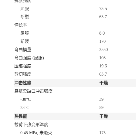
抗张强度
屈服
73.5
断裂
63.7
伸长率
屈服
8.0
断裂
170
弯曲模量
2550
弯曲强度
(屈服)
108
压缩强度
19.6
剪切强度
63.7
冲击性能
干燥
悬壁梁缺口冲击强度
-30°C
39
23°C
59
热性能
干燥
载荷下热变形温度
0.45 MPa, 未退火
175