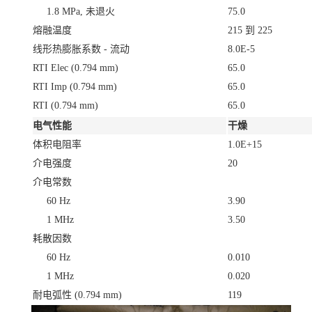
1.8 MPa, 未退火
75.0
熔融温度
215 到 225
线形热膨胀系数 - 流动
8.0E-5
RTI Elec
(0.794 mm)
65.0
RTI Imp
(0.794 mm)
65.0
RTI
(0.794 mm)
65.0
电气性能
干燥
体积电阻率
1.0E+15
介电强度
20
介电常数
60 Hz
3.90
1 MHz
3.50
耗散因数
60 Hz
0.010
1 MHz
0.020
耐电弧性
(0.794 mm)
119