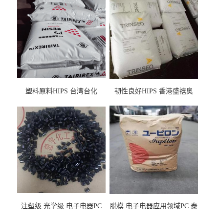
塑料原料HIPS 台湾台化
韧性良好HIPS 香港盛禧奥
HP8250 BK 注塑级流延膜专
（斯泰隆） 1173 增韧级
用料
注塑级 光学级 电子电器PC
脱模 电子电器应用领域PC 泰
泰国三菱工程 GSN2030KR-
国三菱工程 S-3000VR 注塑级