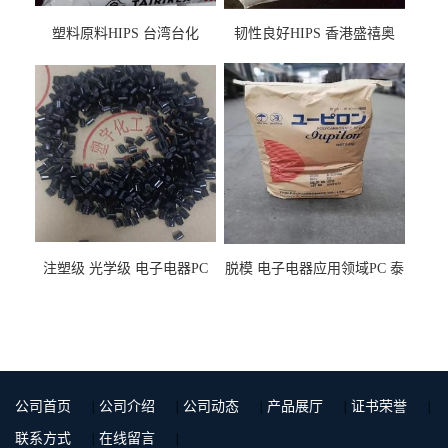
塑料原料HIPS 台湾台化
韧性良好HIPS 香港盛禧奥
HP8250 BK 注塑级流延膜专
（斯泰隆） 1173 增韧级
用料
注塑级 光学级 电子电器PC
脱模 电子电器应用领域PC 泰
泰国三菱工程 GSN2030KR-
国三菱工程 S-3000VR 注塑级
9001 增强级
公司首页
|
公司介绍
|
公司动态
|
产品展厅
|
证书荣誉
|
联系方式
|
在线留言
|