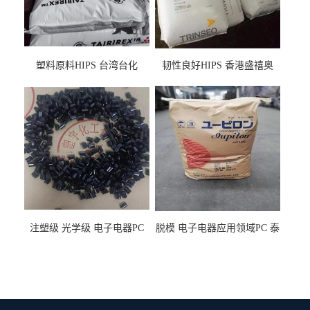
塑料原料HIPS 台湾台化
韧性良好HIPS 香港盛禧奥
HP8250 BK 注塑级流延膜专
（斯泰隆） 1173 增韧级
用料
注塑级 光学级 电子电器PC
脱模 电子电器应用领域PC 泰
泰国三菱工程 GSN2030KR-
国三菱工程 S-3000VR 注塑级
9001 增强级