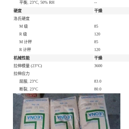
平衡, 23°C, 50% RH
--
硬度
干燥
洛氏硬度
M 级
85
R 级
120
M 计秤
85
R 计秤
120
机械性能
干燥
拉伸模量
(23°C)
3600
拉伸应力
屈服, 23°C
83.0
断裂, 23°C
80.0