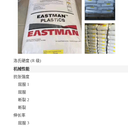
洛氏硬度
(R 级)
机械性能
抗张强度
屈服
1
屈服
断裂
2
断裂
伸长率
屈服
3