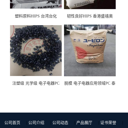
塑料原料HIPS 台湾台化
韧性良好HIPS 香港盛禧奥
HP8250 BK 注塑级流延膜专
（斯泰隆） 1173 增韧级
用料
注塑级 光学级 电子电器PC
脱模 电子电器应用领域PC 泰
泰国三菱工程 GSN2030KR-
国三菱工程 S-3000VR 注塑级
9001 增强级
公司首页
|
公司介绍
|
公司动态
|
产品展厅
|
证书荣誉
|