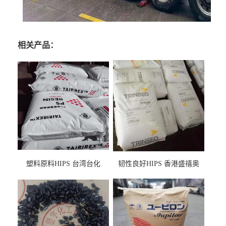
相关产品：
塑料原料HIPS 台湾台化
韧性良好HIPS 香港盛禧奥
HP8250 BK 注塑级流延膜专
（斯泰隆） 1173 增韧级
用料