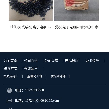
注塑级 光学级 电子电器PC
脱模 电子电器应用领域PC 泰
泰国三菱工程 GSN2030KR-
国三菱工程 S-3000VR 注塑级
9001 增强级
公司首页
|
公司介绍
|
公司动态
|
产品展厅
|
证书荣誉
|
联系方式
|
在线留言
|
技术支持：
|
盖德化工网
|
食品商务网
|
电话：13724493468
邮箱：
13724493468@163.com