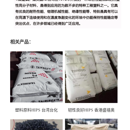
相关产品：
塑料原料HIPS 台湾台化
韧性良好HIPS 香港盛禧奥
HP8250 BK 注塑级流延膜专
（斯泰隆） 1173 增韧级
用料