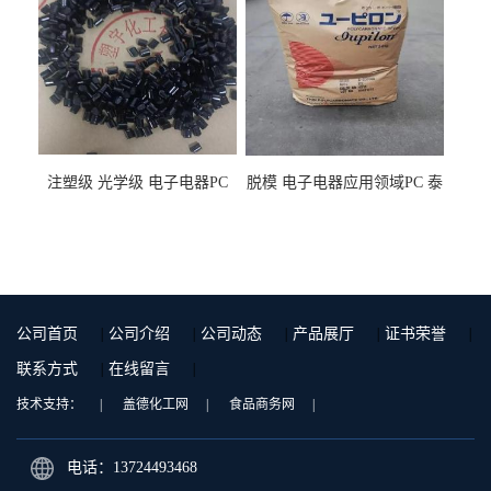
注塑级 光学级 电子电器PC
脱模 电子电器应用领域PC 泰
泰国三菱工程 GSN2030KR-
国三菱工程 S-3000VR 注塑级
9001 增强级
公司首页
|
公司介绍
|
公司动态
|
产品展厅
|
证书荣誉
|
联系方式
|
在线留言
|
技术支持：
|
盖德化工网
|
食品商务网
|
电话：13724493468