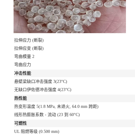
拉伸应力
(断裂)
拉伸应变
(断裂)
弯曲模量
2
弯曲应力
冲击性能
悬壁梁缺口冲击强度
3
(23°C)
无缺口伊佐德冲击强度
4
(23°C)
热性能
热变形温度
5
(1.8 MPa, 未退火, 64.0 mm 跨距)
线形热膨胀系数 - 流动
(23 到 60°C)
可燃性
UL 阻燃等级
(0.500 mm)