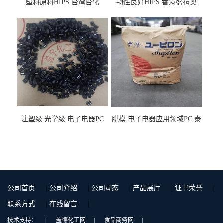
塑料原料HIPS 台湾台化
韧性良好HIPS 香港盛禧奥
HP8250 BK 注塑级流延膜专
（斯泰隆） 1173 增韧级
用料
注塑级 光学级 电子电器PC
脱模 电子电器应用领域PC 泰
泰国三菱工程 GSN2030KR-
国三菱工程 S-3000VR 注塑级
9001 增强级
公司首页
|
公司介绍
|
公司动态
|
产品展厅
|
证书荣誉
|
联系方式
|
在线留言
|
技术支持：
|
盖德化工网
|
食品商务网
|