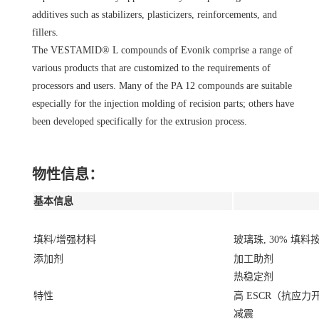
additives such as stabilizers, plasticizers, reinforcements, and
fillers.
The VESTAMID® L compounds of Evonik comprise a range of
various products that are customized to the requirements of
processors and users. Many of the PA 12 compounds are suitable
especially for the injection molding of recision parts; others have
been developed specifically for the extrusion process.
物性信息：
基本信息
填料/增强材料
玻璃珠, 30% 填料
添加剂
加工助剂
热稳定剂
特性
高 ESCR（抗应力
减震