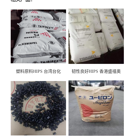
塑料原料HIPS 台湾台化
韧性良好HIPS 香港盛禧奥
HP8250 BK 注塑级流延膜专
（斯泰隆） 1173 增韧级
用料