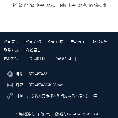
注塑级 光学级 电子电器PC
脱模 电子电器应用领域PC 泰
泰国三菱工程 GSN2030KR-
国三菱工程 S-3000VR 注塑级
9001 增强级
公司首页
|
公司介绍
|
公司动态
|
产品展厅
|
证书荣誉
|
联系方式
|
在线留言
|
技术支持：
|
盖德化工网
|
食品商务网
|
电话：13724493468
邮箱：
13724493468@163.com
地址：广东省东莞市樟木头镇先威路75号7栋110室
东莞市塑宇化工有限公司
版权所有 Copyright (©) 2026
XML