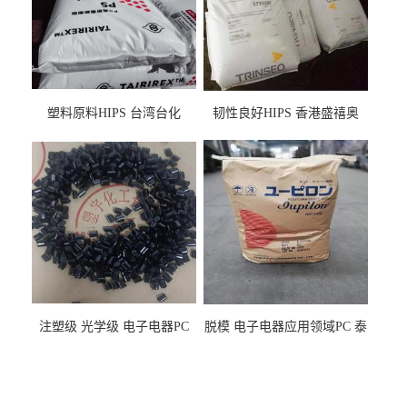
塑料原料HIPS 台湾台化
韧性良好HIPS 香港盛禧奥
HP8250 BK 注塑级流延膜专
（斯泰隆） 1173 增韧级
用料
注塑级 光学级 电子电器PC
脱模 电子电器应用领域PC 泰
泰国三菱工程 GSN2030KR-
国三菱工程 S-3000VR 注塑级
9001 增强级