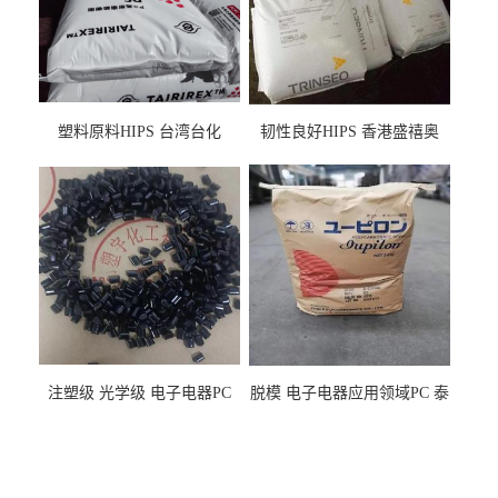
塑料原料HIPS 台湾台化
韧性良好HIPS 香港盛禧奥
HP8250 BK 注塑级流延膜专
（斯泰隆） 1173 增韧级
用料
注塑级 光学级 电子电器PC
脱模 电子电器应用领域PC 泰
泰国三菱工程 GSN2030KR-
国三菱工程 S-3000VR 注塑级
9001 增强级