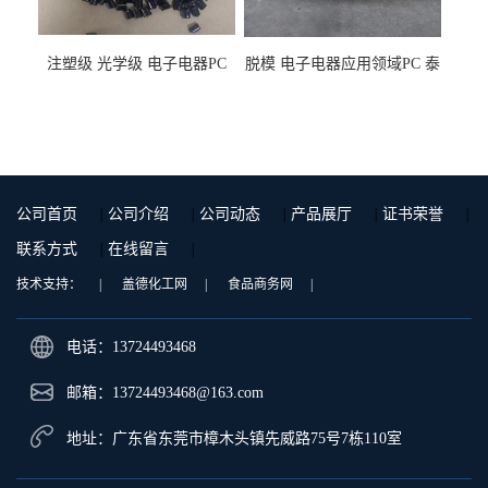
注塑级 光学级 电子电器PC
脱模 电子电器应用领域PC 泰
泰国三菱工程 GSN2030KR-
国三菱工程 S-3000VR 注塑级
9001 增强级
公司首页
|
公司介绍
|
公司动态
|
产品展厅
|
证书荣誉
|
联系方式
|
在线留言
|
技术支持：
|
盖德化工网
|
食品商务网
|
电话：13724493468
邮箱：
13724493468@163.com
地址：广东省东莞市樟木头镇先威路75号7栋110室