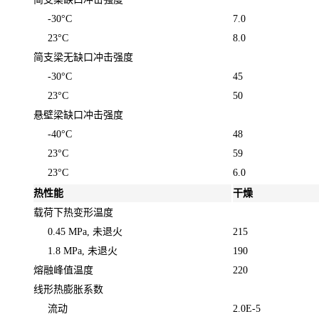
-30°C
7.0
23°C
8.0
简支梁无缺口冲击强度
-30°C
45
23°C
50
悬壁梁缺口冲击强度
-40°C
48
23°C
59
23°C
6.0
热性能
干燥
载荷下热变形温度
0.45 MPa, 未退火
215
1.8 MPa, 未退火
190
熔融峰值温度
220
线形热膨胀系数
流动
2.0E-5