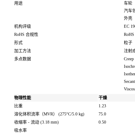
用途
车轮
汽车
外壳
机构评级
EC 19
RoHS 合规性
RoH
形式
粒子
加工方法
注射
多点数据
Creep
Isochr
Isothe
Secant
Viscos
物理性能
干燥
比重
1.23
溶化体积流率（MVR）
(275°C/5.0 kg)
75.0
收缩率 - 流动
(3.18 mm)
0.50
吸水率