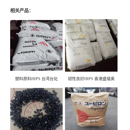
相关产品：
塑料原料HIPS 台湾台化
韧性良好HIPS 香港盛禧奥
HP8250 BK 注塑级流延膜专
（斯泰隆） 1173 增韧级
用料