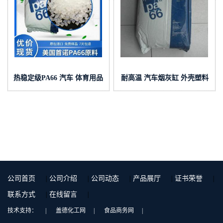
热稳定级PA66 汽车 体育用品
耐高温 汽车烟灰缸 外壳塑料
PA66 美国奥升德 21SPC 注
PA66 美国奥升德 R533 阻燃
塑级
级
公司首页
|
公司介绍
|
公司动态
|
产品展厅
|
证书荣誉
|
联系方式
|
在线留言
|
技术支持：
|
盖德化工网
|
食品商务网
|