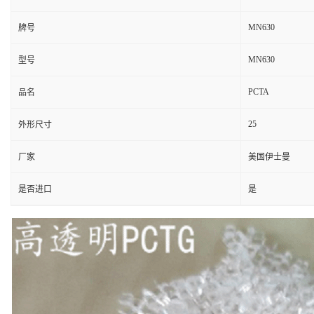
MN630
牌号
MN630
型号
PCTA
品名
25
外形尺寸
厂家
美国伊士曼
是否进口
是