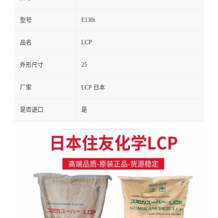
E130i
型号
LCP
品名
25
外形尺寸
厂家
LCP 日本
是否进口
是