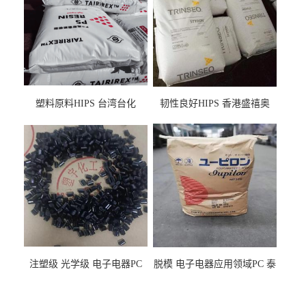
塑料原料HIPS 台湾台化
韧性良好HIPS 香港盛禧奥
HP8250 BK 注塑级流延膜专
（斯泰隆） 1173 增韧级
用料
注塑级 光学级 电子电器PC
脱模 电子电器应用领域PC 泰
泰国三菱工程 GSN2030KR-
国三菱工程 S-3000VR 注塑级
9001 增强级