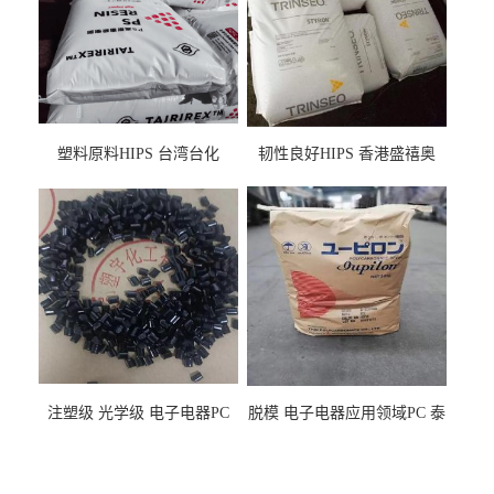
塑料原料HIPS 台湾台化
韧性良好HIPS 香港盛禧奥
HP8250 BK 注塑级流延膜专
（斯泰隆） 1173 增韧级
用料
注塑级 光学级 电子电器PC
脱模 电子电器应用领域PC 泰
泰国三菱工程 GSN2030KR-
国三菱工程 S-3000VR 注塑级
9001 增强级