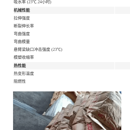
吸水率 (23℃.24小时)
机械性能
拉伸强度
断裂伸长率
弯曲强度
弯曲模量
悬臂梁缺口冲击强度 (23℃)
模塑收缩率
热性能
热变形温度
阻燃性