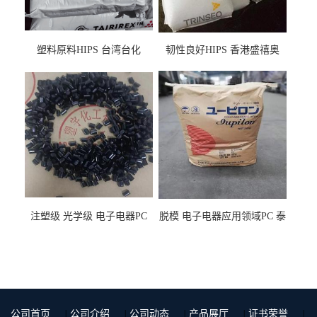
塑料原料HIPS 台湾台化
韧性良好HIPS 香港盛禧奥
HP8250 BK 注塑级流延膜专
（斯泰隆） 1173 增韧级
用料
注塑级 光学级 电子电器PC
脱模 电子电器应用领域PC 泰
泰国三菱工程 GSN2030KR-
国三菱工程 S-3000VR 注塑级
9001 增强级
公司首页
|
公司介绍
|
公司动态
|
产品展厅
|
证书荣誉
|