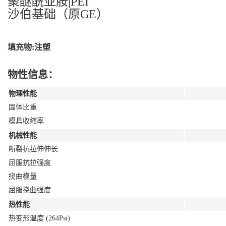
聚醚酰亚胺|PEI
沙伯基础（原GE）
填充物:注塑
物性信息：
物理性能
固体比重
模具收缩率
机械性能
断裂抗拉伸伸长
屈服抗拉强度
挠曲模量
屈服挠曲强度
热性能
热变形温度 (264Psi)